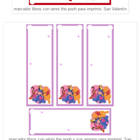
marcador libros con winni the pooh para imprimir, San Valentín
marcador libros con winni the pooh y sus amigos para imprimir, San