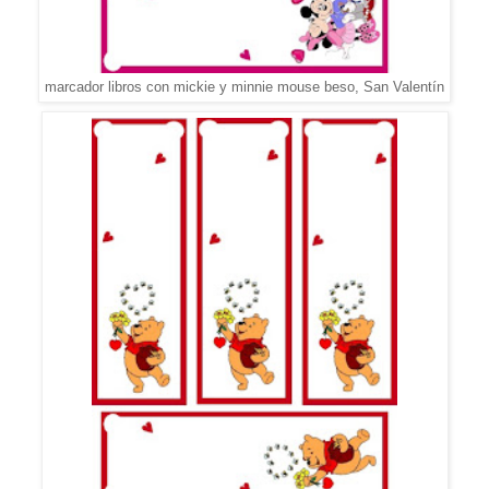
marcador libros con mickie y minnie mouse beso, San Valentín