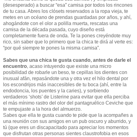
(desesperado) a buscar “esa” camisa por todos los rincones
de tu casa. Abres los clósets reservados a la ropa vieja, te
metes en un océano de prendas guardadas por años, y ahí,
ahogándote con el olor a polilla muerta, rescatas una
camisa de la década pasada, cuyo diseño está
completamente fuera de onda. Te la pones creyéndote muy
rico, sin saber que lo primero que la chica te dirá al verte es:
“por qué siempre te pones la misma camisa”.
Sabes que una chica te gusta cuando, antes de darle el
encuentro
, acaso intuyendo que existe una micro
posibilidad de robarle un beso, te cepillas los dientes con
inusual afán, repasándote una y otra vez el hilo dental por
los escondrijos más inaccesibles de tu boca (ahí, entre la
endodoncia, los puentes y la caries), y sorbiendo
verdaderos ‘shots’ de Listerine para evitar que ella perciba
el más mínimo rastro del olor del pantagruélico Ceviche que
te empujaste a la hora del almuerzo.
Sabes que ella te gusta cuando te pide que la acompañes a
una reunión con sus amigos en un pub oscuro y aburrido, y
tú (que eres un discapacitado para apreciar los momentos
que disfrutan otras personas sientes claustrofobia en esos