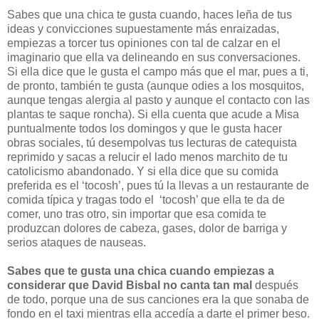
Sabes que una chica te gusta cuando, haces leña de tus
ideas y convicciones supuestamente más enraizadas,
empiezas a torcer tus opiniones con tal de calzar en el
imaginario que ella va delineando en sus conversaciones.
Si ella dice que le gusta el campo más que el mar, pues a ti,
de pronto, también te gusta (aunque odies a los mosquitos,
aunque tengas alergia al pasto y aunque el contacto con las
plantas te saque roncha). Si ella cuenta que acude a Misa
puntualmente todos los domingos y que le gusta hacer
obras sociales, tú desempolvas tus lecturas de catequista
reprimido y sacas a relucir el lado menos marchito de tu
catolicismo abandonado. Y si ella dice que su comida
preferida es el ‘tocosh’, pues tú la llevas a un restaurante de
comida típica y tragas todo el ‘tocosh’ que ella te da de
comer, uno tras otro, sin importar que esa comida te
produzcan dolores de cabeza, gases, dolor de barriga y
serios ataques de nauseas.
Sabes que te gusta una chica cuando empiezas a
considerar que David Bisbal no canta tan mal
después
de todo, porque una de sus canciones era la que sonaba de
fondo en el taxi mientras ella accedía a darte el primer beso.