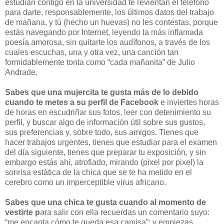
estudian contigo en la universidad te revientan el teléfono
para darte, responsablemente, los últimos datos del trabajo
de mañana, y tú (hecho un huevas) no les contestas, porque
estás navegando por Internet, leyendo la más inflamada
poesía amorosa, sin quitarte los audífonos, a través de los
cuales escuchas, una y otra vez, una canción tan
formidablemente tonta como “cada mañanita” de Julio
Andrade.
Sabes que una mujercita te gusta más de lo debido
cuando te metes a su perfil de Facebook
e inviertes horas
de horas en escudriñar sus fotos, leer con detenimiento su
perfil, y buscar algo de información útil sobre sus gustos,
sus preferencias y, sobre todo, sus amigos. Tienes que
hacer trabajos urgentes, tienes que estudiar para el examen
del día siguiente, tienes que preparar tu exposición, y sin
embargo estás ahí, atrofiado, mirando (pixel por pixel) la
sonrisa estática de la chica que se te ha metido en el
cerebro como un imperceptible virus africano.
Sabes que una chica te gusta cuando al momento de
vestirte p
ara salir con ella recuerdas un comentario suyo:
“me encanta cómo te queda esa camisa”; y empiezas