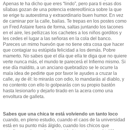
Apenas te ha dicho que eres “lindo”, pero para ti esas dos
sílabas gozan de una potencia estereofónica sobre la que
se erige tu autoestima y extraordinario buen humor. En vez
de caminar por la calle, bailas. Te trepas en los postes como
un Fred Astaire fuera de forma, saltas juntando los tacones
en el aire, les pellizcas los cachetes a los niños gorditos y
les cedes el lugar a las señoras en la cola del banco.
Pareces un mimo huevón que no tiene otra cosa que hacer
que contagiar su estúpida felicidad a los demás. Pobre
mamerto. No sabes que el día que ella te diga que no quiere
verte nunca más, el mundo te parecerá el Infierno mismo. Si
ese día maldito, a un anciano quebradizo se le ocurre la
mala idea de pedirte que por favor le ayudes a cruzar la
calle, ay de él: lo mirarás con odio, lo mandarás al diablo, y
no contento con ello lo golpearás con su propio bastón
hasta lesionarlo y dejarlo tirado en la acera como una
envoltura de galleta.
Sabes que una chica te está volviendo un tanto loco
cuando, en pleno estudio, cuando el caos de la universidad
está en su punto más álgido, cuando los chicos que