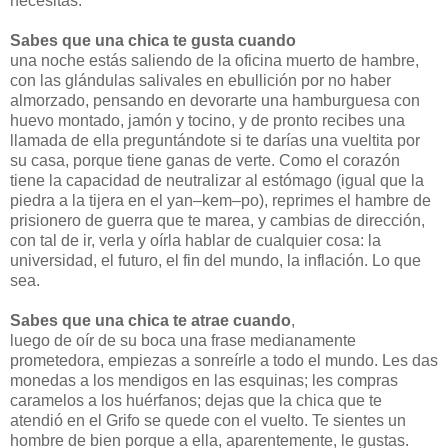
necesitas.
Sabes que una chica te gusta cuando
una noche estás saliendo de la oficina muerto de hambre,
con las glándulas salivales en ebullición por no haber
almorzado, pensando en devorarte una hamburguesa con
huevo montado, jamón y tocino, y de pronto recibes una
llamada de ella preguntándote si te darías una vueltita por
su casa, porque tiene ganas de verte. Como el corazón
tiene la capacidad de neutralizar al estómago (igual que la
piedra a la tijera en el yan–kem–po), reprimes el hambre de
prisionero de guerra que te marea, y cambias de dirección,
con tal de ir, verla y oírla hablar de cualquier cosa: la
universidad, el futuro, el fin del mundo, la inflación. Lo que
sea.
Sabes que una chica te atrae cuando
,
luego de oír de su boca una frase medianamente
prometedora, empiezas a sonreírle a todo el mundo. Les das
monedas a los mendigos en las esquinas; les compras
caramelos a los huérfanos; dejas que la chica que te
atendió en el Grifo se quede con el vuelto. Te sientes un
hombre de bien porque a ella, aparentemente, le gustas.