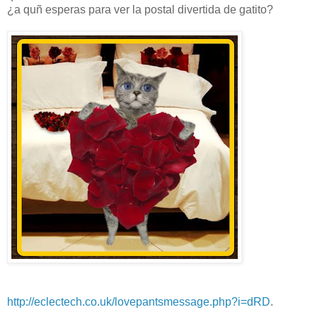
¿a quñ esperas para ver la postal divertida de gatito?
http://eclectech.co.uk/lovepantsmessage.php?i=dRD
.