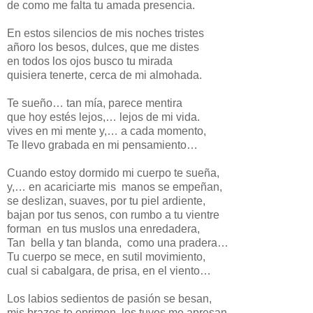
de como me falta tu amada presencia.
En estos silencios de mis noches tristes
añoro los besos, dulces, que me distes
en todos los ojos busco tu mirada
quisiera tenerte, cerca de mi almohada.
Te sueño… tan mía, parece mentira
que hoy estés lejos,… lejos de mi vida.
vives en mi mente y,… a cada momento,
Te llevo grabada en mi pensamiento…
Cuando estoy dormido mi cuerpo te sueña,
y,… en acariciarte mis manos se empeñan,
se deslizan, suaves, por tu piel ardiente,
bajan por tus senos, con rumbo a tu vientre
forman en tus muslos una enredadera,
Tan bella y tan blanda, como una pradera…
Tu cuerpo se mece, en sutil movimiento,
cual si cabalgara, de prisa, en el viento…
Los labios sedientos de pasión se besan,
mis brazos te oprimen, los tuyos me apresan.